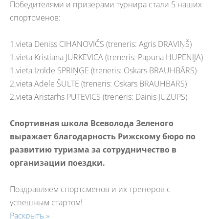
Победителями и призерами турнира стали 5 наших
спортсменов:
1.vieta Deniss CIHANOVIČS (treneris: Agris DRAVIŅŠ)
1.vieta Kristiāna JURKEVICA (treneris: Papuna HUPENIJA)
1.vieta Izolde SPRIŅĢE (treneris: Oskars BRAUHBĀRS)
2.vieta Adele ŠULTE (treneris: Oskars BRAUHBĀRS)
2.vieta Aristarhs PUTEVICS (treneris: Dainis JUZUPS)
Спортивная школа Всеволода Зеленого
выражает благодарность Рижскому бюро по
развитию туризма за сотрудничество в
организации поездки.
Поздравляем спортсменов и их тренеров с
успешным стартом!
Раскрыть »