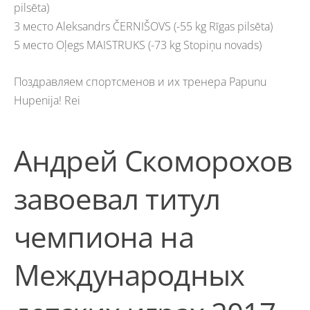
pilsēta)
3 место Aleksandrs ČERNIŠOVS (-55 kg Rīgas pilsēta)
5 место Oļegs MAISTRUKS (-73 kg Stopiņu novads)
Поздравляем спортсменов и их тренера Papunu
Hupenija! Rei
Андрей Скоморохов
завоевал титул
чемпиона на
Международных