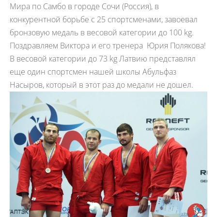
Мира по Самбо в городе Сочи (Россия), в
конкурентной борьбе с 25 спортсменами, завоевал
бронзовую медаль в весовой категории до 100 kg.
Поздравляем Виктора и его тренера Юрия Полякова!
В весовой категории до 73 kg Латвию представлял
еще один спортсмен нашей школы Абульфаз
Насыров, который в этот раз до медали не дошел.