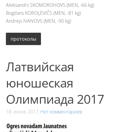
Aleksandrs SKOMOROHOVS (MEN, -66 kg)
Bogdans KOROĻEVIČS (MEN, -81 kg)
Andrejs IVANOVS (MEN, -90 kg)
протоколы
Латвийская
юношеская
Олимпиада 2017
18. июля. 2017,
Нет комментариев