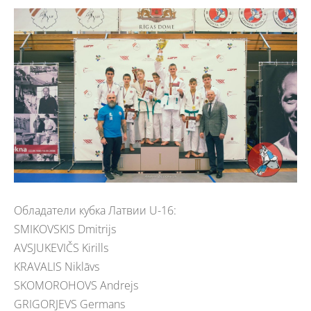
Обладатели кубка Латвии U-16:
SMIKOVSKIS Dmitrijs
AVSJUKEVIČS Kirills
KRAVALIS Niklāvs
SKOMOROHOVS Andrejs
GRIGORJEVS Germans