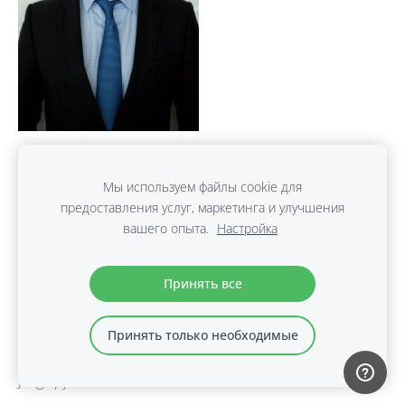
20 мая 2017 года Всеволод Зелёный избран
Мы используем файлы cookie для
предоставления услуг, маркетинга и улучшения
председателем правления Латвийской федерации
вашего опыта.
Настройка
дзюдо.
Поздравляем нашего лидера и его команду:
Принять все
Aleksandrs JACKEVIČS
Raivis ČAKSTIŅŠ
Принять только необходимые
Gatis MĪLENBERGS
Jevgeņijs KOROLS!