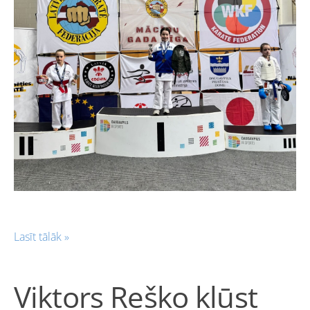
Lasīt tālāk »
Viktors Reško kļūst