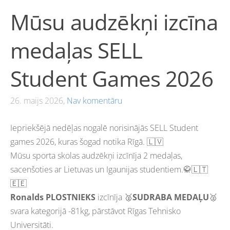
Mūsu audzēkņi izcīna
medaļas SELL
Student Games 2026
26. maijs 2026,
Nav komentāru
Iepriekšējā nedēļas nogalē norisinājās SELL Student
games 2026, kuras šogad notika Rīgā. 🇱🇻
Mūsu sporta skolas audzēkņi izcīnīja 2 medaļas,
sacenšoties ar Lietuvas un Igaunijas studentiem.🥋🇱🇹
🇪🇪
Ronalds PLOSTNIEKS
izcīnīja 🥈
SUDRABA MEDAĻU
🥈
svara kategorijā -81kg, pārstāvot Rīgas Tehnisko
Universitāti.