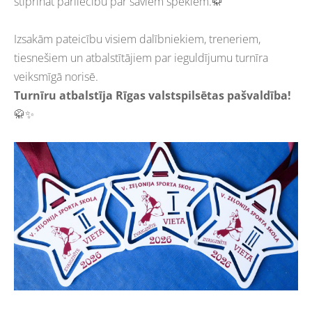
stiprināt pārliecību par saviem spēkiem.🥋
Izsakām pateicību visiem dalībniekiem, treneriem,
tiesnešiem un atbalstītājiem par ieguldījumu turnīra
veiksmīgā norisē.
Turnīru atbalstīja Rīgas valstspilsētas pašvaldība!
🥋✨