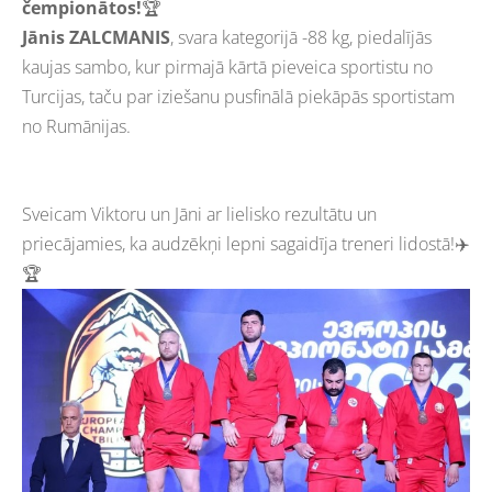
čempionātos!
🏆
Jānis ZALCMANIS
, svara kategorijā -88 kg, piedalījās
kaujas sambo, kur pirmajā kārtā pieveica sportistu no
Turcijas, taču par iziešanu pusfinālā piekāpās sportistam
no Rumānijas.
Sveicam Viktoru un Jāni ar lielisko rezultātu un
priecājamies, ka audzēkņi lepni sagaidīja treneri lidostā!✈️
🏆