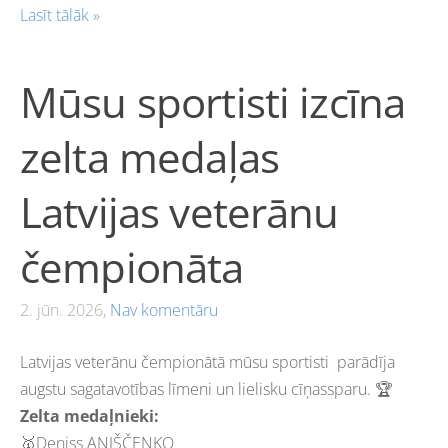
Lasīt tālāk »
Mūsu sportisti izcīna
zelta medaļas
Latvijas veterānu
čempionāta
2. jūn. 2026,
Nav komentāru
Latvijas veterānu čempionātā mūsu sportisti parādīja
augstu sagatavotības līmeni un lielisku cīņassparu. 🏆
Zelta medaļnieki:
🥇Deniss AŅIŠČENKO