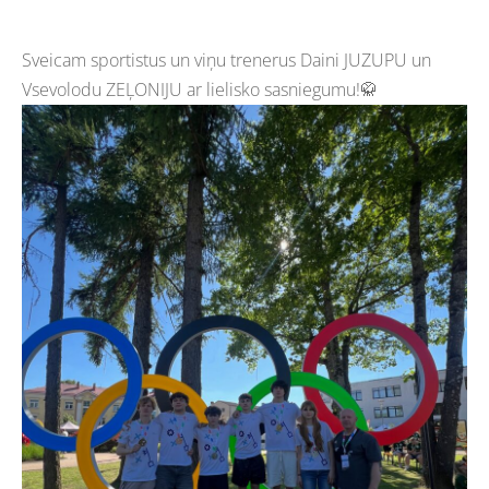
Sveicam sportistus un viņu trenerus Daini JUZUPU un
Vsevolodu ZEĻONIJU ar lielisko sasniegumu!🥋