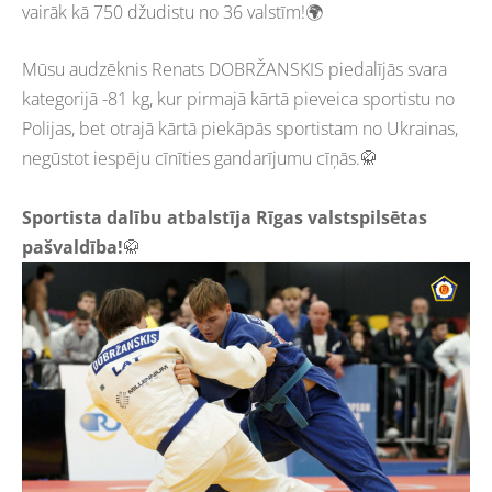
vairāk kā 750 džudistu no 36 valstīm!🌍
Mūsu audzēknis Renats DOBRŽANSKIS piedalījās svara
kategorijā -81 kg, kur pirmajā kārtā pieveica sportistu no
Polijas, bet otrajā kārtā piekāpās sportistam no Ukrainas,
negūstot iespēju cīnīties gandarījumu cīņās.🥋
Sportista dalību atbalstīja Rīgas valstspilsētas
pašvaldība!
🥋