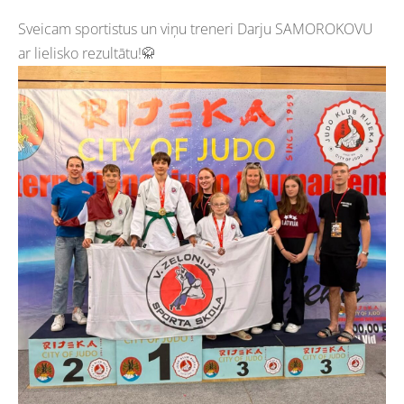
Sveicam sportistus un viņu treneri Darju SAMOROKOVU
ar lielisko rezultātu!🥋