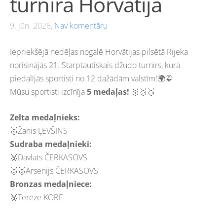
turnīra Horvātijā
9. jūn. 2026,
Nav komentāru
Iepriekšējā nedēļas nogalē Horvātijas pilsētā Rijeka
norisinājās 21. Starptautiskais džudo turnīrs, kurā
piedalījās sportisti no 12 dažādām valstīm!🌍🥋
Mūsu sportisti izcīnīja
5 medaļas!
🥇🥈🥉
Zelta medaļnieks:
🥇Žanis ĻEVŠINS
Sudraba medaļnieki:
🥈Davlats ČERKASOVS
🥈🥈Arsenijs ČERKASOVS
Bronzas medaļniece:
🥉Terēze KORE