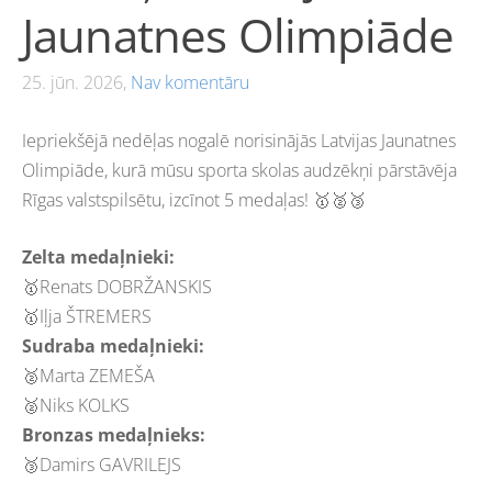
Jaunatnes Olimpiāde
25. jūn. 2026,
Nav komentāru
Iepriekšējā nedēļas nogalē norisinājās Latvijas Jaunatnes
Olimpiāde, kurā mūsu sporta skolas audzēkņi pārstāvēja
Rīgas valstspilsētu, izcīnot 5 medaļas! 🥇🥈🥉
Zelta medaļnieki:
🥇Renats DOBRŽANSKIS
🥇Iļja ŠTREMERS
Sudraba medaļnieki:
🥈Marta ZEMEŠA
🥈Niks KOLKS
Bronzas medaļnieks:
🥉Damirs GAVRILEJS