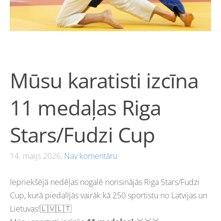
Mūsu karatisti izcīna
11 medaļas Riga
Stars/Fudzi Cup
14. maijs 2026,
Nav komentāru
Iepriekšējā nedēļas nogalē norisinājās Riga Stars/Fudzi
Cup, kurā piedalījās vairāk kā 250 sportistu no Latvijas un
Lietuvas!🇱🇻🇱🇹