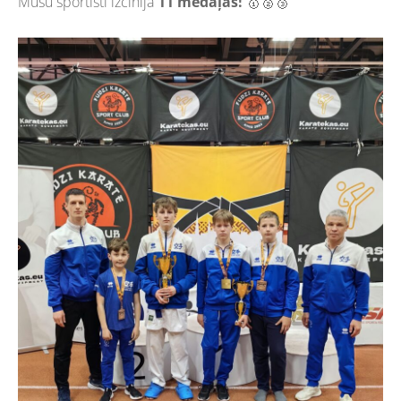
Mūsu sportisti izcīnīja
11 medaļas!
🥇🥈🥉