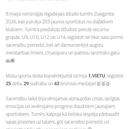
9.maijā norisinājās ikgadejais džudo turnīrs Zvaigznīte
2026, kas pulcēja 203 jaunos sportistus no dažādiem
klubiem. Turnīrā piedalījās džudisti piecās vecuma
grupās: U9, U10, U12 un U14, iegūstot ne tikai savu pirmo
sacensību pieredzi, bet arī demonstrējot augstu
meistarības līmeni, cīņassparu un patiesu sportisko garu.
🙏🏽
Mūsu sporta skola kopvērtējumā izcīnija
1.VIETU
, iegūstot
25
zelta,
29
sudraba un
43
bronzas medaļas!🥇🥈🥉
Sacensību laikā bija vērojamas aizraujošas cīņas, spilgtas
emocijas un ievērojams progress daudziem jaunajiem
sportistiem. Turnīrs kalpoja kā lieliska iespēja pārbaudīt
savas prasmes uz tatami, gūt sacensību pieredzi un