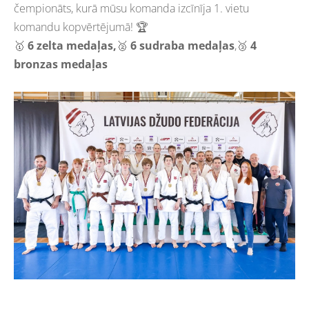
čempionāts, kurā mūsu komanda izcīnīja 1. vietu
komandu kopvērtējumā! 🏆
🥇
6 zelta medaļas,
🥈
6 sudraba medaļas
,🥉
4
bronzas medaļas