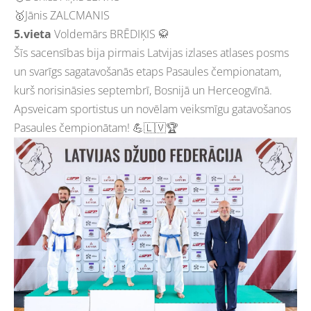
🥇Jānis ZALCMANIS
5.vieta
Voldemārs BRĒDIĶIS 🥋
Šīs sacensības bija pirmais Latvijas izlases atlases posms
un svarīgs sagatavošanās etaps Pasaules čempionatam,
kurš norisināsies septembrī, Bosnijā un Herceogvīnā.
Apsveicam sportistus un novēlam veiksmīgu gatavošanos
Pasaules čempionātam! 💪🇱🇻🏆