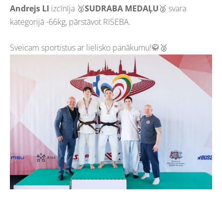
Andrejs LI
izcīnīja 🥈
SUDRABA MEDAĻU
🥈 svara
kategorijā -66kg, pārstāvot RISEBA.
Sveicam sportistus ar lielisko panākumu!🥋🥈