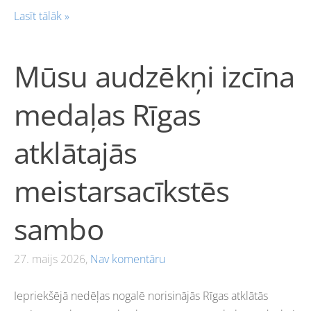
Lasīt tālāk »
Mūsu audzēkņi izcīna
medaļas Rīgas
atklātajās
meistarsacīkstēs
sambo
27. maijs 2026,
Nav komentāru
Iepriekšējā nedēļas nogalē norisinājās Rīgas atklātās