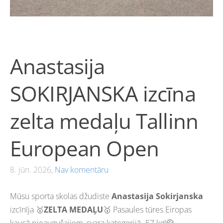
Anastasija
SOKIRJANSKA izcīna
zelta medaļu Tallinn
European Open
8. jūn. 2026,
Nav komentāru
Mūsu sporta skolas džudiste
Anastasija Sokirjanska
izcīnīja 🥇
ZELTA MEDAĻU
🥇 Pasaules tūres Eiropas
kausā pieaugušajiem, svara kategorijā -57 kg!🥋