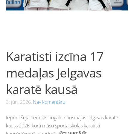
Karatisti izcīna 17
medaļas Jelgavas
karatē kausā
3. jūn. 2026,
Nav komentāru
Iepriekšējā nedēļas nogalē norisinājās Jelgavas karatē
kauss 2026, kurā mūsu sporta skolas karatisti
kopvērtējumā ierindojās 🏆
2.VIETĀ
🏆