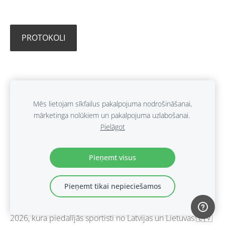
PROTOKOLI
Mūsu karatisti izcīna
Mēs lietojam sīkfailus pakalpojuma nodrošināšanai,
mārketinga nolūkiem un pakalpojuma uzlabošanai.
medaļas TIGER CUP
Pielāgot
2026
Pieņemt visus
7. maijs 2026,
Nav komentāru
Pieņemt tikai nepieciešamos
Iepriekšējā nedēļas nogalē Šauļos norisinājās TIGER CUP
2026, kura piedalījās sportisti no Latvijas un Lietuvas!🇱🇻