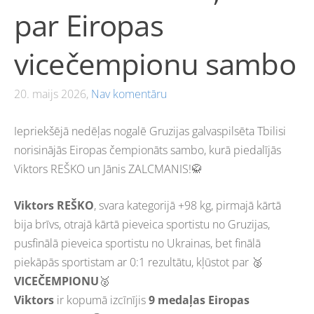
par Eiropas
vicečempionu sambo
20. maijs 2026,
Nav komentāru
Iepriekšējā nedēļas nogalē Gruzijas galvaspilsēta Tbilisi
norisinājās Eiropas čempionāts sambo, kurā piedalījās
Viktors REŠKO un Jānis ZALCMANIS!🥋
Viktors REŠKO
, svara kategorijā +98 kg, pirmajā kārtā
bija brīvs, otrajā kārtā pieveica sportistu no Gruzijas,
pusfinālā pieveica sportistu no Ukrainas, bet finālā
piekāpās sportistam ar 0:1 rezultātu, kļūstot par 🥈
VICEČEMPIONU
🥈
Viktors
ir kopumā izcīnījis
9 medaļas Eiropas