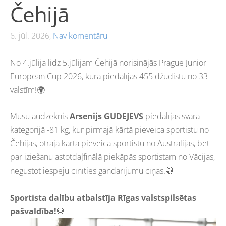
Čehijā
6. jūl. 2026,
Nav komentāru
No 4.jūlija lidz 5.jūlijam Čehijā norisinājās Prague Junior
European Cup 2026, kurā piedalījās 455 džudistu no 33
valstīm!🌍
Mūsu audzēknis
Arsenijs GUDEJEVS
piedalījās svara
kategorijā -81 kg, kur pirmajā kārtā pieveica sportistu no
Čehijas, otrajā kārtā pieveica sportistu no Austrālijas, bet
par iziešanu astotdaļfinālā piekāpās sportistam no Vācijas,
negūstot iespēju cīnīties gandarījumu cīņās.🥋
Sportista dalību atbalstīja Rīgas valstspilsētas
pašvaldība!
🥋