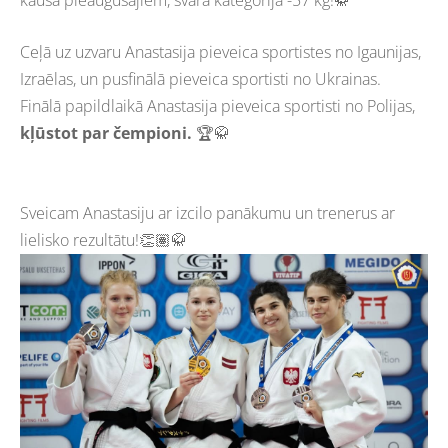
Ceļā uz uzvaru Anastasija pieveica sportistes no Igaunijas,
Izraēlas, un pusfinālā pieveica sportisti no Ukrainas.
Finālā papildlaikā Anastasija pieveica sportisti no Polijas,
kļūstot par čempioni.
🏆🥋
Sveicam Anastasiju ar izcilo panākumu un trenerus ar
lielisko rezultātu!👏🏽🥋