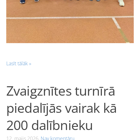
Lasīt tālāk »
Zvaigznītes turnīrā
piedalījās vairak kā
200 dalībnieku
12. maijs 2026,
Nav komentāru