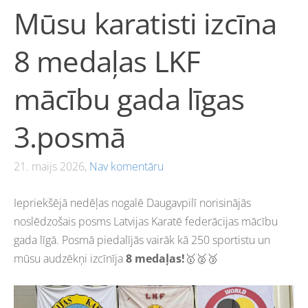
Mūsu karatisti izcīna
8 medaļas LKF
mācību gada līgas
3.posmā
21. maijs 2026,
Nav komentāru
Iepriekšējā nedēļas nogalē Daugavpilī norisinājās
noslēdzošais posms Latvijas Karatē federācijas mācību
gada līgā. Posmā piedalījās vairāk kā 250 sportistu un
mūsu audzēkņi izcīnīja
8 medaļas!
🥇🥈🥉