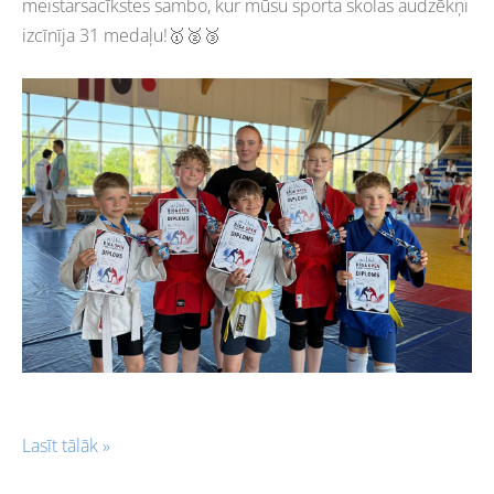
meistarsacīkstes sambo, kur mūsu sporta skolas audzēkņi
izcīnīja 31 medaļu!🥇🥈🥉
Lasīt tālāk »