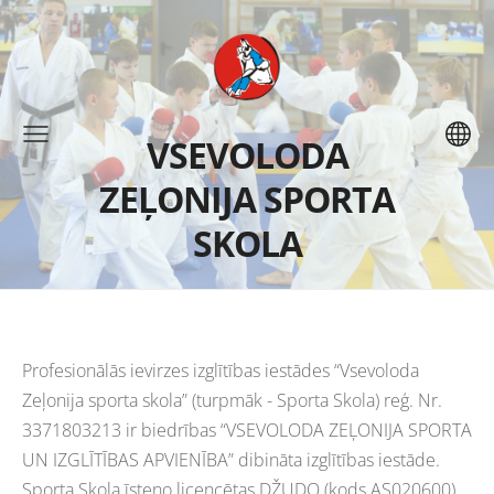
VSEVOLODA
ZEĻONIJA SPORTA
SKOLA
Profesionālās ievirzes izglītības iestādes “Vsevoloda
Zeļonija sporta skola” (turpmāk - Sporta Skola) reģ. Nr.
3371803213 ir biedrības “VSEVOLODA ZEĻONIJA SPORTA
UN IZGLĪTĪBAS APVIENĪBA” dibināta izglītības iestāde.
Sporta Skola īsteno licencētas DŽUDO (kods AS020600)