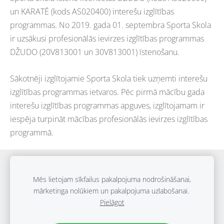
un KARATĒ (kods AS020400) interešu izglītības
programmas. No 2019. gada 01. septembra Sporta Skola
ir uzsākusi profesionālās ievirzes izglītības programmas
DŽUDO (20V813001 un 30V813001) īstenošanu.
Sākotnēji izglītojamie Sporta Skola tiek uzņemti interešu
izglītības programmas ietvaros. Pēc pirmā mācību gada
interešu izglītības programmas apguves, izglītojamam ir
iespēja turpināt mācības profesionālās ievirzes izglītības
programmā.
Sīkdatnes
Mēs lietojam sīkfailus pakalpojuma nodrošināšanai,
mārketinga nolūkiem un pakalpojuma uzlabošanai.
Biedrība "SPORTA UN IZGLĪTĪBAS APVIENĪBA" © 2024
Pielāgot
E.Birznieka-Upīša 21E, Rīga, LV-1011
+371 27221777
info@sportaskola.org