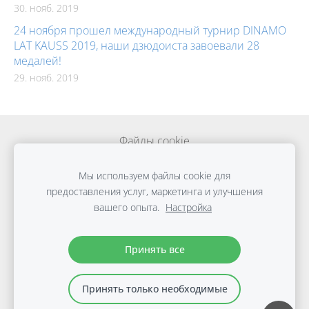
30. нояб. 2019
24 ноября прошел международный турнир DINAMO
LAT KAUSS 2019, наши дзюдоиста завоевали 28
медалей!
29. нояб. 2019
Файлы cookie
Мы используем файлы cookie для
Biedrība "VSEVOLODA ZEĻONIJA SPORTA UN IZGLĪTĪBAS
предоставления услуг, маркетинга и улучшения
APVIENĪBA" © 2021
вашего опыта.
Настройка
E.Birznieka-Upīša 21E, Rīga, LV-1011
+371 27221777
info@sportaskola.org
Принять все
Принять только необходимые