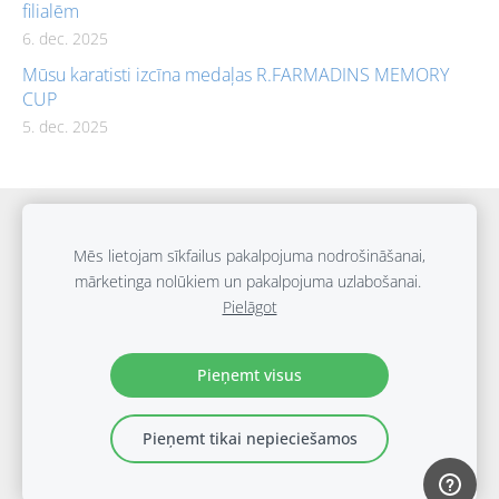
filialēm
6. dec. 2025
Mūsu karatisti izcīna medaļas R.FARMADINS MEMORY
CUP
5. dec. 2025
Sīkdatnes
Mēs lietojam sīkfailus pakalpojuma nodrošināšanai,
mārketinga nolūkiem un pakalpojuma uzlabošanai.
Biedrība "SPORTA UN IZGLĪTĪBAS APVIENĪBA" © 2024
Pielāgot
E.Birznieka-Upīša 21E, Rīga, LV-1011
+371 27221777
info@sportaskola.org
Pieņemt visus
Pieņemt tikai nepieciešamos