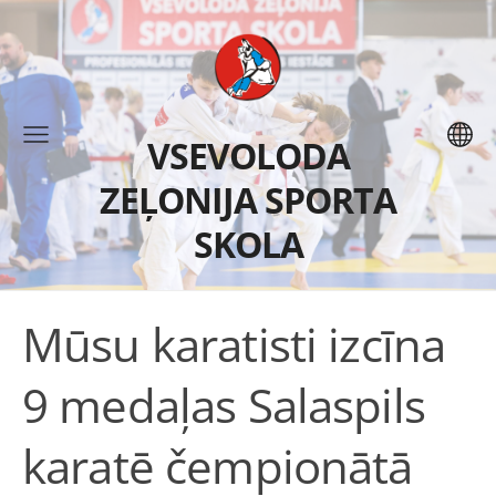
VSEVOLODA
ZEĻONIJA SPORTA
SKOLA
Mūsu karatisti izcīna
9 medaļas Salaspils
karatē čempionātā