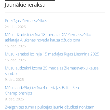
Jaunākie ieraksti
Priecīgus Ziemassvētkus
24. dec. 2025
Mūsu džudisti izcīna 18 medaļas XV Ziemassvētku
atklātajā Alūksnes novada kausā džudo cīņā
16. dec. 2025
Mūsu karatisti izcīnīja 15 medaļas Rīgas Liesmiņā 2025
15. dec. 2025
Mūsu audzēkņi izcīna 25 medaļas Ziemassvētku kausā
sambo
9. dec. 2025
Mūsu audzēkņi izcīna 4 medaļas Baltic Sea
Championships
8. dec. 2025
Zvaigznītes turnīrā pulcējās jaunie džudisti no visām