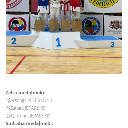
Zelta medaļnieki:
🥇Arsenijs PĒTERSONS
🥇Zahars JEPARSKIS
🥇🥇Timurs JEPARSKIS
Sudraba medaļnieki: