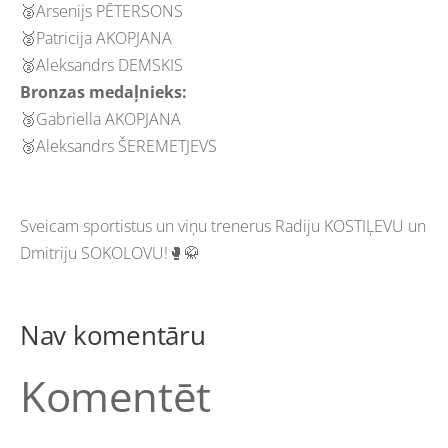
🥈Arsenijs PĒTERSONS
🥈Patricija AKOPJANA
🥈Aleksandrs DEMSKIS
Bronzas medaļnieks:
🥉Gabriella AKOPJANA
🥉Aleksandrs ŠEREMETJEVS
Sveicam sportistus un viņu trenerus Radiju KOSTIĻEVU un
Dmitriju SOKOLOVU!🥊🥋
Nav komentāru
Komentēt