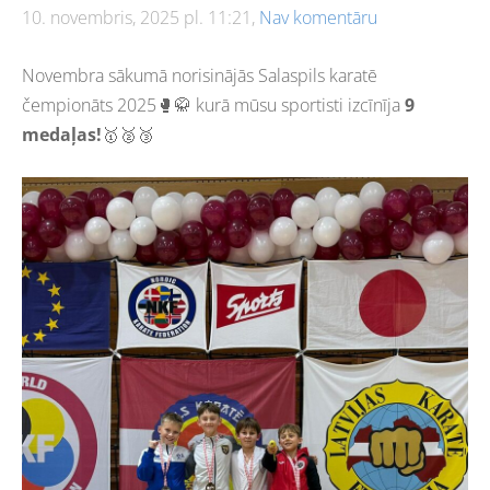
10. novembris, 2025 pl. 11:21,
Nav komentāru
Novembra sākumā norisinājās Salaspils karatē
čempionāts 2025🥊🥋 kurā mūsu sportisti izcīnīja
9
medaļas!
🥇🥈🥉