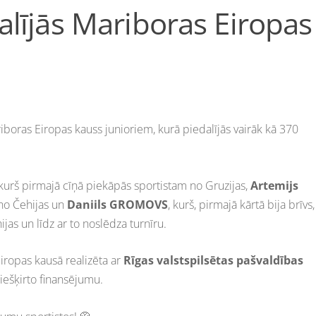
alījās Mariboras Eiropas
iboras Eiropas kauss junioriem, kurā piedalījās vairāk kā 370
 kurš pirmajā cīņā piekāpās sportistam no Gruzijas,
Artemijs
 no Čehijas un
Daniils GROMOVS
, kurš, pirmajā kārtā bija brīvs,
jas un līdz ar to noslēdza turnīru.
ropas kausā realizēta ar
Rīgas valstspilsētas pašvaldības
iešķirto finansējumu.