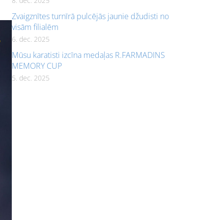
8. dec. 2025
Zvaigznītes turnīrā pulcējās jaunie džudisti no
visām filialēm
6. dec. 2025
Mūsu karatisti izcīna medaļas R.FARMADINS
MEMORY CUP
5. dec. 2025