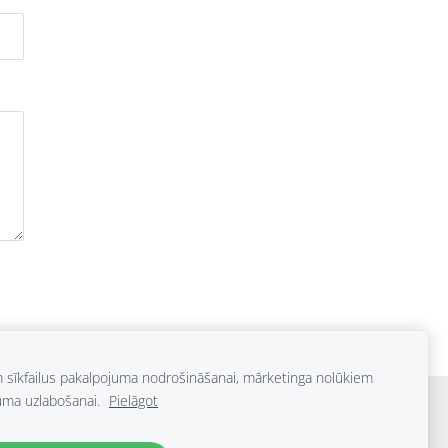
m sīkfailus pakalpojuma nodrošināšanai, mārketinga nolūkiem
uma uzlabošanai.
Pielāgot