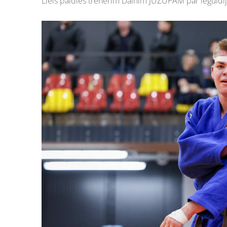
Liels paldies trenerim Dainim JUZUPAM par ieguldīj