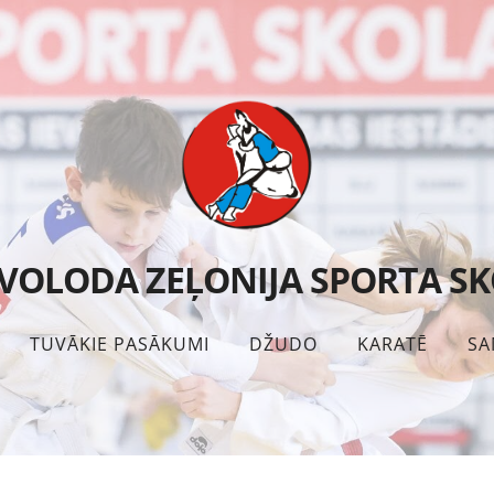
VOLODA ZEĻONIJA SPORTA S
TUVĀKIE PASĀKUMI
DŽUDO
KARATĒ
SA