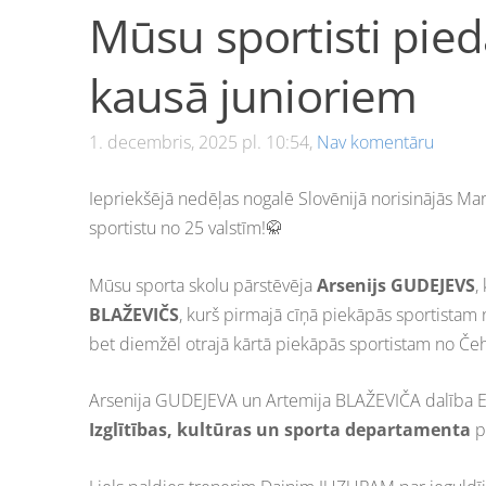
Mūsu sportisti pied
kausā junioriem
1. decembris, 2025 pl. 10:54,
Nav komentāru
Iepriekšējā nedēļas nogalē Slovēnijā norisinājās Mar
sportistu no 25 valstīm!🥋
Mūsu sporta skolu pārstēvēja
Arsenijs GUDEJEVS
,
BLAŽEVIČS
, kurš pirmajā cīņā piekāpās sportistam
bet diemžēl otrajā kārtā piekāpās sportistam no Čehi
Arsenija GUDEJEVA un Artemija BLAŽEVIČA dalība Ei
Izglītības, kultūras un sporta departamenta
p