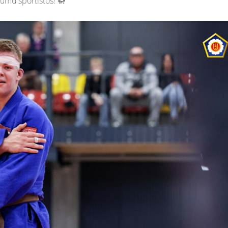
umu sportistos! 🥋