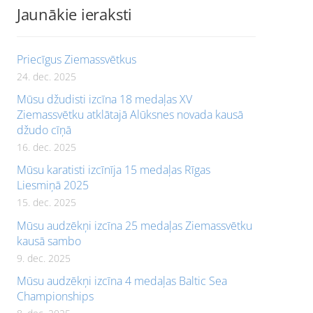
Jaunākie ieraksti
Priecīgus Ziemassvētkus
24. dec. 2025
Mūsu džudisti izcīna 18 medaļas XV
Ziemassvētku atklātajā Alūksnes novada kausā
džudo cīņā
16. dec. 2025
Mūsu karatisti izcīnīja 15 medaļas Rīgas
Liesmiņā 2025
15. dec. 2025
Mūsu audzēkņi izcīna 25 medaļas Ziemassvētku
kausā sambo
9. dec. 2025
Mūsu audzēkņi izcīna 4 medaļas Baltic Sea
Championships