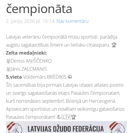
čempionāta
2. jūnijs, 2026 pl. 16:14,
Nav komentāru
Latvijas veterānu čempionātā mūsu sportisti parādīja
augstu sagatavotības līmeni un lielisku cīņassparu. 🏆
Zelta medaļnieki:
🥇Deniss AŅIŠČENKO
🥇Jānis ZALCMANIS
5.vieta
Voldemārs BRĒDIĶIS 🥋
Šīs sacensības bija pirmais Latvijas izlases atlases posms
un svarīgs sagatavošanās etaps Pasaules čempionatam,
kurš norisināsies septembrī, Bosnijā un Herceogvīnā.
Apsveicam sportistus un novēlam veiksmīgu gatavošanos
Pasaules čempionātam! 💪🇱🇻🏆