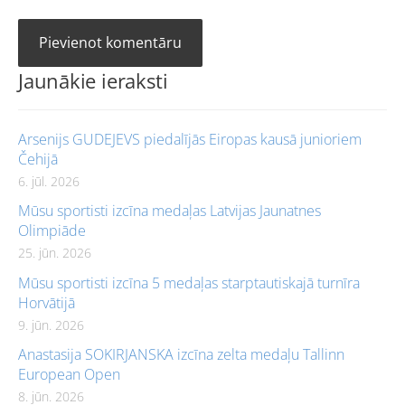
Jaunākie ieraksti
Arsenijs GUDEJEVS piedalījās Eiropas kausā junioriem
Čehijā
6. jūl. 2026
Mūsu sportisti izcīna medaļas Latvijas Jaunatnes
Olimpiāde
25. jūn. 2026
Mūsu sportisti izcīna 5 medaļas starptautiskajā turnīra
Horvātijā
9. jūn. 2026
Anastasija SOKIRJANSKA izcīna zelta medaļu Tallinn
European Open
8. jūn. 2026