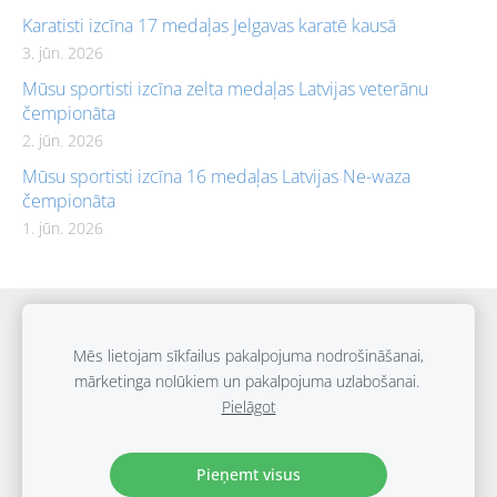
Karatisti izcīna 17 medaļas Jelgavas karatē kausā
3. jūn. 2026
Mūsu sportisti izcīna zelta medaļas Latvijas veterānu
čempionāta
2. jūn. 2026
Mūsu sportisti izcīna 16 medaļas Latvijas Ne-waza
čempionāta
1. jūn. 2026
Sīkdatnes
Mēs lietojam sīkfailus pakalpojuma nodrošināšanai,
mārketinga nolūkiem un pakalpojuma uzlabošanai.
Biedrība "SPORTA UN IZGLĪTĪBAS APVIENĪBA" © 2024
Pielāgot
E.Birznieka-Upīša 21E, Rīga, LV-1011
+371 27221777
info@sportaskola.org
Pieņemt visus