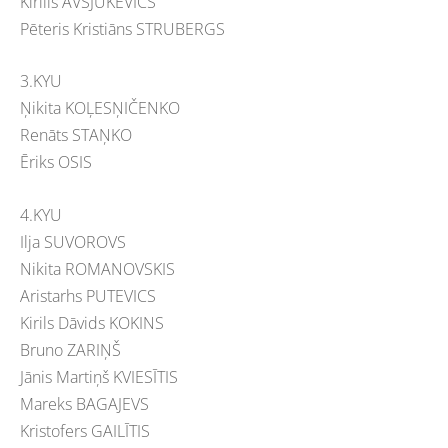
Kirills AVSJUKEVIČS
Pēteris Kristiāns STRUBERGS
3.KYU
Ņikita KOĻESŅIČENKO
Renāts STAŅKO
Ēriks OSIS
4.KYU
Ilja SUVOROVS
Nikita ROMANOVSKIS
Aristarhs PUTEVICS
Kirils Dāvids KOKINS
Bruno ZARIŅŠ
Jānis Martiņš KVIESĪTIS
Mareks BAGAJEVS
Kristofers GAILĪTIS