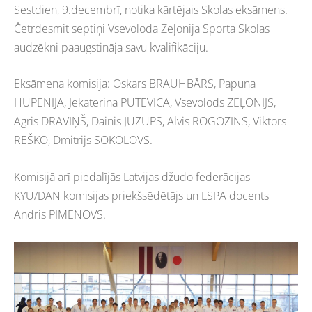
Sestdien, 9.decembrī, notika kārtējais Skolas eksāmens.
Četrdesmit septiņi Vsevoloda Zeļonija Sporta Skolas
audzēkni paaugstināja savu kvalifikāciju.
Eksāmena komisija: Oskars BRAUHBĀRS, Papuna
HUPENIJA, Jekaterina PUTEVICA, Vsevolods ZEĻONIJS,
Agris DRAVIŅŠ, Dainis JUZUPS, Alvis ROGOZINS, Viktors
REŠKO, Dmitrijs SOKOLOVS.
Komisijā arī piedalījās Latvijas džudo federācijas
KYU/DAN komisijas priekšsēdētājs un LSPA docents
Andris PIMENOVS.