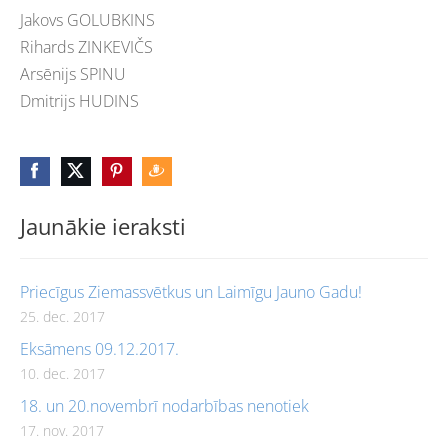
Jakovs GOLUBKINS
Rihards ZINKEVIČS
Arsēnijs SPINU
Dmitrijs HUDINS
Jaunākie ieraksti
Priecīgus Ziemassvētkus un Laimīgu Jauno Gadu!
25. dec. 2017
Eksāmens 09.12.2017.
10. dec. 2017
18. un 20.novembrī nodarbības nenotiek
17. nov. 2017