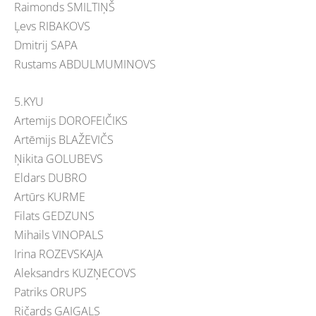
Raimonds SMILTIŅŠ
Ļevs RIBAKOVS
Dmitrij SAPA
Rustams ABDULMUMINOVS
5.KYU
Artemijs DOROFEIČIKS
Artēmijs BLAŽEVIČS
Ņikita GOLUBEVS
Eldars DUBRO
Artūrs KURME
Filats GEDZUNS
Mihails VINOPALS
Irina ROZEVSKAJA
Aleksandrs KUZŅECOVS
Patriks ORUPS
Ričards GAIGALS