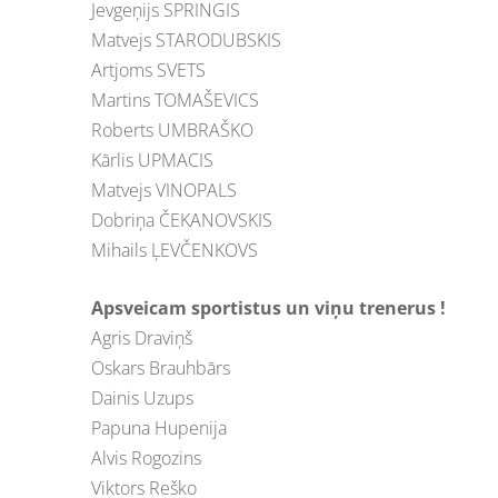
Jevgeņijs SPRINGIS
Matvejs STARODUBSKIS
Artjoms SVETS
Martins TOMAŠEVICS
Roberts UMBRAŠKO
Kārlis UPMACIS
Matvejs VINOPALS
Dobriņa ČEKANOVSKIS
Mihails ĻEVČENKOVS
Apsveicam sportistus un viņu trenerus !
Agris Draviņš
Oskars Brauhbārs
Dainis Uzups
Papuna Hupenija
Alvis Rogozins
Viktors Reško