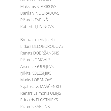
Maksims STARIKOVS
Danila VINOGRADOVS
Ričards ZARIŅŠ
Roberts ĻITVINOVS
Bronzas medaļnieki:
Eldars BELOBORODOVS
Renāts DOBRŽANSKIS
Ričards GAIGALS
Arsenijs GUDEJEVS
Ņikita KOĻESŅIKS
Marks LOBANOVS
Svjatoslavs MAŠČENKO
Renārs Laimonis OLIŅŠ
Eduards PLOSTNIEKS
Ričards SABĻINS