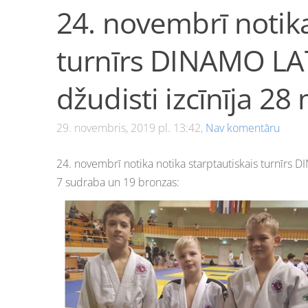
24. novembrī notika
turnīrs DINAMO LA
džudisti izcīnīja 28
29. novembris, 2019 pl. 13:42,
Nav komentāru
24. novembrī notika notika starptautiskais turnīrs 
7 sudraba un 19 bronzas: