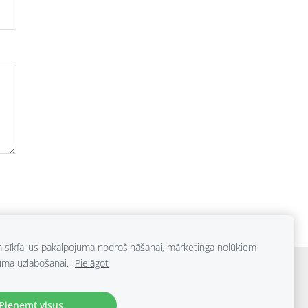
m sīkfailus pakalpojuma nodrošināšanai, mārketinga nolūkiem
uma uzlabošanai.
Pielāgot
Pieņemt visus