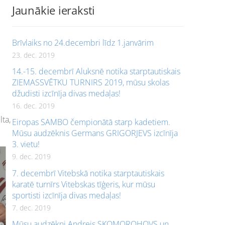
Jaunākie ieraksti
Brīvlaiks no 24.decembri līdz 1.janvārim
23. dec. 2019
14.-15. decembrī Aluksnē notika starptautiskais
ZIEMASSVĒTKU TURNIRS 2019, mūsu skolas
džudisti izcīnīja divas medaļas!
16. dec. 2019
ta,
Eiropas SAMBO čempionātā starp kadetiem.
Mūsu audzēknis Germans GRIGORJEVS izcīnīja
3. vietu!
9. dec. 2019
7. decembrī Vitebskā notika starptautiskais
karatē turnīrs Vitebskas tīģeris, kur mūsu
sportisti izcīnīja divas medaļas!
7. dec. 2019
Mūsu audzēkņi Andrejs SKOMOROHOVS un