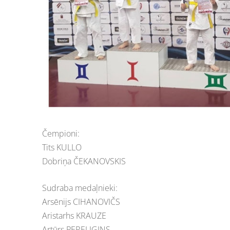
Čempioni:
Tits KULLO
Dobriņa ČEKANOVSKIS
Sudraba medaļnieki:
Arsēnijs CIHANOVIČS
Aristarhs KRAUZE
Artūrs PERELIGINS