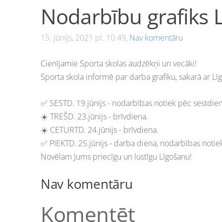
Nodarbību grafiks 
15. jūnijs, 2021 pl. 10:49,
Nav komentāru
Cienījamie Sporta skolas audzēkņi un vecāki!
Sporta skola informē par darba grafiku, sakarā ar Lī
✅ SESTD. 19.jūnijs - nodarbības notiek pēc sestdien
☀️ TREŠD. 23.jūnijs - brīvdiena.
☀️ CETURTD. 24.jūnijs - brīvdiena.
✅ PIEKTD. 25.jūnijs - darba diena, nodarbības notie
Novēlam Jums priecīgu un lustīgu Līgošanu!
Nav komentāru
Komentēt