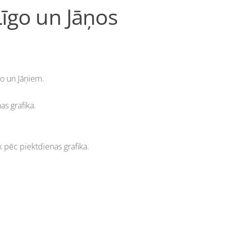
Līgo un Jāņos
go un Jāņiem.
as grafika.
k pēc piektdienas grafika.