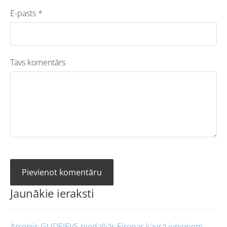
E-pasts *
Tavs komentārs
Jaunākie ieraksti
Arsenijs GUDEJEVS piedalījās Eiropas kausā junioriem