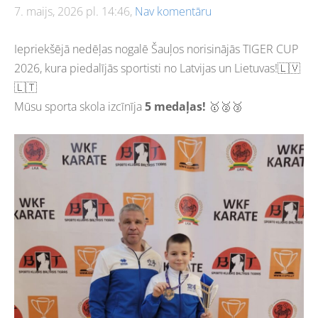
7. maijs, 2026 pl. 14:46,
Nav komentāru
Iepriekšējā nedēļas nogalē Šauļos norisinājās TIGER CUP
2026, kura piedalījās sportisti no Latvijas un Lietuvas!🇱🇻
🇱🇹
Mūsu sporta skola izcīnīja
5 medaļas!
🥇🥈🥉