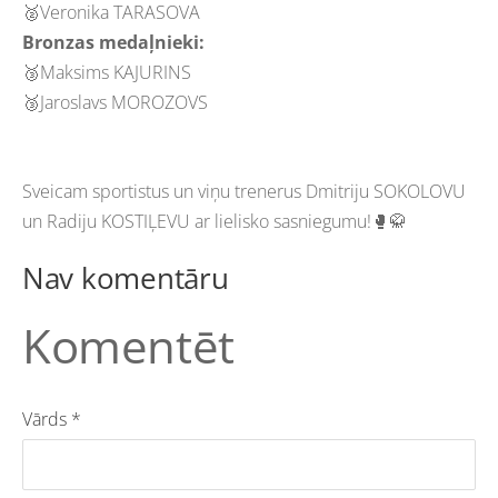
🥈Veronika TARASOVA
Bronzas medaļnieki:
🥉Maksims KAJURINS
🥉Jaroslavs MOROZOVS
Sveicam sportistus un viņu trenerus Dmitriju SOKOLOVU
un Radiju KOSTIĻEVU ar lielisko sasniegumu!🥊🥋
Nav komentāru
Komentēt
Vārds *