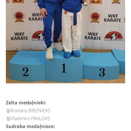
Zelta medaļnieki:
🥇Romans BIRZNIEKS
🥇Vladimirs PAVLOVS
Sudraba medaļniece: